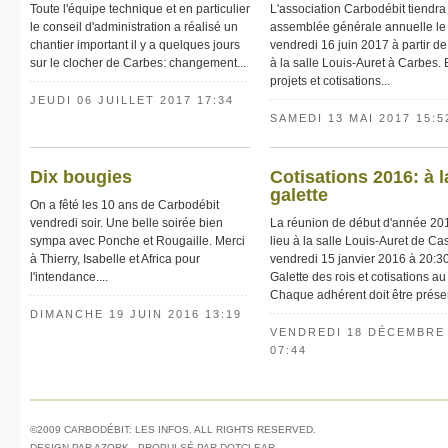
Toute l'équipe technique et en particulier
L'association Carbodébit tiendra
le conseil d'administration a réalisé un
assemblée générale annuelle le
chantier important il y a quelques jours
vendredi 16 juin 2017 à partir d
sur le clocher de Carbes: changement...
à la salle Louis-Auret à Carbes. 
projets et cotisations...
JEUDI 06 JUILLET 2017 17:34
SAMEDI 13 MAI 2017 15:5
Dix bougies
Cotisations 2016: à l
galette
On a fêté les 10 ans de Carbodébit
vendredi soir. Une belle soirée bien
La réunion de début d'année 20
sympa avec Ponche et Rougaille. Merci
lieu à la salle Louis-Auret de Cas
à Thierry, Isabelle et Africa pour
vendredi 15 janvier 2016 à 20:30
l'intendance....
Galette des rois et cotisations a
Chaque adhérent doit être présent
DIMANCHE 19 JUIN 2016 13:19
VENDREDI 18 DÉCEMBRE
07:44
©2009 CARBODÉBIT: LES INFOS. ALL RIGHTS RESERVED.
DESIGN PAR
AZORK
, PROPULSÉ PAR
DOTCLEAR
.